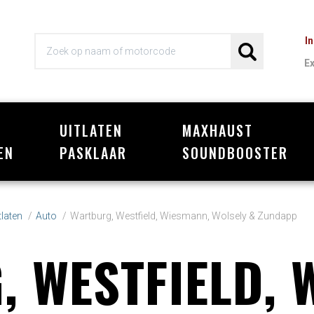
I
E
UITLATEN
MAXHAUST
Wi
EN
PASKLAAR
SOUNDBOOSTER
laten
Auto
Wartburg, Westfield, Wiesmann, Wolsely & Zundapp
 WESTFIELD, 