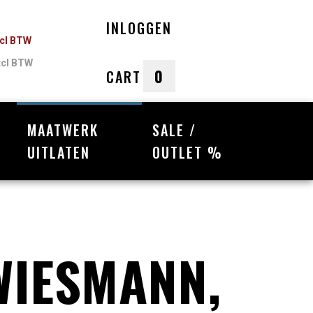
INLOGGEN
ncl BTW
xcl BTW
0
CART
MAATWERK
SALE /
nkelwagen
UITLATEN
OUTLET %
Uw winkelwagen is leeg.
Vul hem met producten.
WIESMANN,