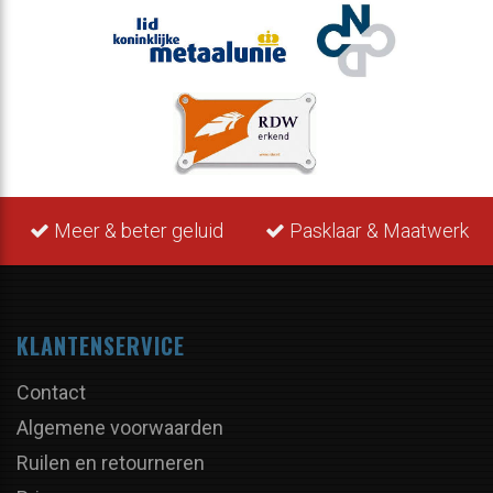
 geluid
Pasklaar & Maatwerk
Levering uit v
KLANTENSERVICE
Contact
Algemene voorwaarden
Ruilen en retourneren