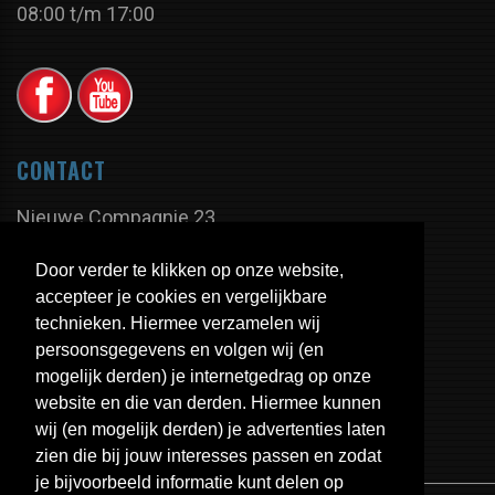
08:00 t/m 17:00
CONTACT
Nieuwe Compagnie 23
9605 PX Kiel-Windeweer
Door verder te klikken op onze website,
Nederland
accepteer je cookies en vergelijkbare
technieken. Hiermee verzamelen wij
persoonsgegevens en volgen wij (en
Tel:
+31 598 - 350 335
mogelijk derden) je internetgedrag op onze
Fax:
+31 598 - 320 402
website en die van derden. Hiermee kunnen
E-mail:
info@uitlaten.com
wij (en mogelijk derden) je advertenties laten
zien die bij jouw interesses passen en zodat
je bijvoorbeeld informatie kunt delen op