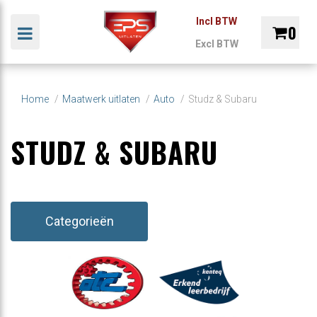
Incl BTW
0
Toggle navigation
Excl BTW
bmenu (Uitlaat materialen)
T
UITLATEN
MAXHAUST
MAAT
Winkelwagen
bmenu (Uitlaten pasklaar)
Home
Maatwerk uitlaten
Auto
Studz & Subaru
ALEN
PASKLAAR
SOUNDBOOSTER
UITLA
STUDZ & SUBARU
Uw winkelwagen is leeg.
bmenu (Maatwerk uitlaten)
Vul hem met producten.
Categorieën