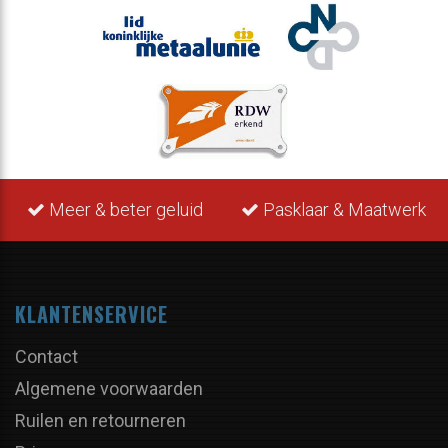
r & beter geluid
Pasklaar & Maatwerk
Lever
KLANTENSERVICE
Contact
Algemene voorwaarden
Ruilen en retourneren