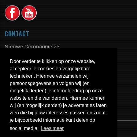
CONTACT
Nieuwe Compagnie 23
9605 PX Kiel-Windeweer
Door verder te klikken op onze website,
Nederland
accepteer je cookies en vergelijkbare
technieken. Hiermee verzamelen wij
persoonsgegevens en volgen wij (en
Tel:
+31 598 - 350 335
mogelijk derden) je internetgedrag op onze
Fax:
+31 598 - 320 402
website en die van derden. Hiermee kunnen
E-mail:
info@uitlaten.com
wij (en mogelijk derden) je advertenties laten
zien die bij jouw interesses passen en zodat
je bijvoorbeeld informatie kunt delen op
social media.
Lees meer