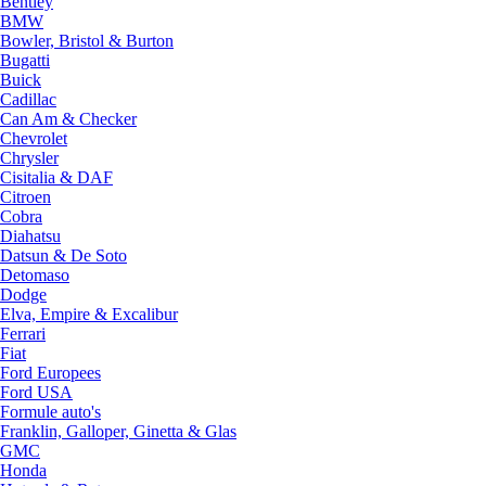
Bentley
BMW
Bowler, Bristol & Burton
Bugatti
Buick
Cadillac
Can Am & Checker
Chevrolet
Chrysler
Cisitalia & DAF
Citroen
Cobra
Diahatsu
Datsun & De Soto
Detomaso
Dodge
Elva, Empire & Excalibur
Ferrari
Fiat
Ford Europees
Ford USA
Formule auto's
Franklin, Galloper, Ginetta & Glas
GMC
Honda