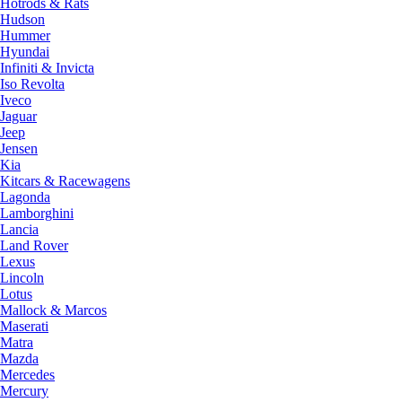
Hotrods & Rats
Hudson
Hummer
Hyundai
Infiniti & Invicta
Iso Revolta
Iveco
Jaguar
Jeep
Jensen
Kia
Kitcars & Racewagens
Lagonda
Lamborghini
Lancia
Land Rover
Lexus
Lincoln
Lotus
Mallock & Marcos
Maserati
Matra
Mazda
Mercedes
Mercury