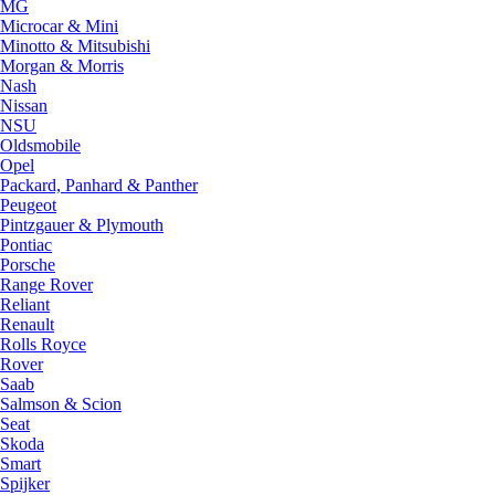
MG
Microcar & Mini
Minotto & Mitsubishi
Morgan & Morris
Nash
Nissan
NSU
Oldsmobile
Opel
Packard, Panhard & Panther
Peugeot
Pintzgauer & Plymouth
Pontiac
Porsche
Range Rover
Reliant
Renault
Rolls Royce
Rover
Saab
Salmson & Scion
Seat
Skoda
Smart
Spijker