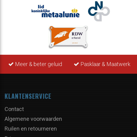
 geluid
Pasklaar & Maatwerk
Levering uit v
KLANTENSERVICE
Contact
Algemene voorwaarden
Ruilen en retourneren