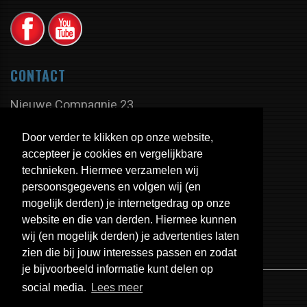
CONTACT
Nieuwe Compagnie 23
9605 PX Kiel-Windeweer
Door verder te klikken op onze website,
Nederland
accepteer je cookies en vergelijkbare
technieken. Hiermee verzamelen wij
persoonsgegevens en volgen wij (en
Tel:
+31 598 - 350 335
mogelijk derden) je internetgedrag op onze
Fax:
+31 598 - 320 402
website en die van derden. Hiermee kunnen
E-mail:
info@uitlaten.com
wij (en mogelijk derden) je advertenties laten
zien die bij jouw interesses passen en zodat
je bijvoorbeeld informatie kunt delen op
social media.
Lees meer