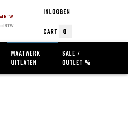
INLOGGEN
ncl BTW
xcl BTW
0
CART
MAATWERK
SALE /
nkelwagen
UITLATEN
OUTLET %
Uw winkelwagen is leeg.
Vul hem met producten.