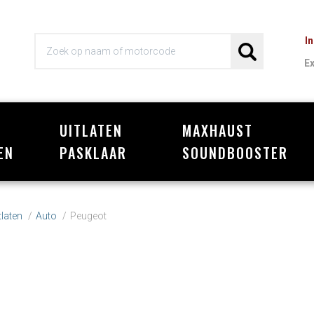
I
E
UITLATEN
MAXHAUST
Wi
EN
PASKLAAR
SOUNDBOOSTER
laten
Auto
Peugeot