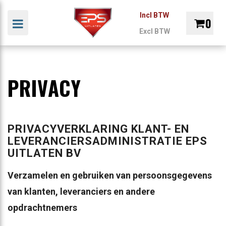
Incl BTW
0
Toggle navigation
Excl BTW
bmenu (Uitlaat materialen)
T
UITLATEN
MAXHAUST
MAATW
Winkelwagen
bmenu (Uitlaten pasklaar)
ALEN
PRIVACY
PASKLAAR
SOUNDBOOSTER
UITLA
Uw winkelwagen is leeg.
bmenu (Maatwerk uitlaten)
Vul hem met producten.
PRIVACYVERKLARING KLANT- EN
LEVERANCIERSADMINISTRATIE EPS
UITLATEN BV
Verzamelen en gebruiken van persoonsgegevens
van klanten, leveranciers en andere
opdrachtnemers