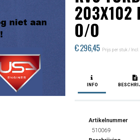
203X102 L
O/O
€ 296
,45
Prijs per stuk /
Incl
INFO
BESCHRI
Artikelnummer
510069