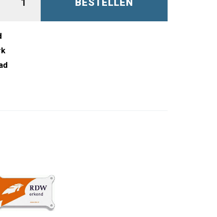
BESTELLEN
d
rk
ad