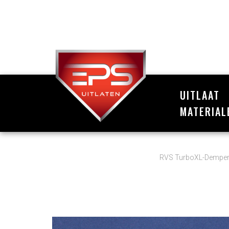
UITLAAT
MATERIAL
RVS TurboXL-Demper 