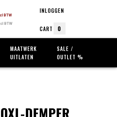
INLOGGEN
ncl BTW
xcl BTW
0
CART
MAATWERK
SALE /
nkelwagen
UITLATEN
OUTLET %
Uw winkelwagen is leeg.
Vul hem met producten.
BOXL-DEMPER