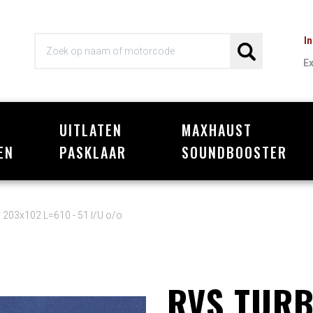
I
E
UITLATEN
MAXHAUST
Wi
EN
PASKLAAR
SOUNDBOOSTER
203x102 L=610 - 51 I/U o/o
RVS TUR