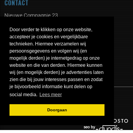
CONTACT
Nieuwe Compagnie 23
9605 PX Kiel-Windeweer
Door verder te klikken op onze website,
Nederland
accepteer je cookies en vergelijkbare
technieken. Hiermee verzamelen wij
persoonsgegevens en volgen wij (en
Tel:
+31 598 - 350 335
mogelijk derden) je internetgedrag op onze
Fax:
+31 598 - 320 402
website en die van derden. Hiermee kunnen
E-mail:
info@uitlaten.com
wij (en mogelijk derden) je advertenties laten
zien die bij jouw interesses passen en zodat
je bijvoorbeeld informatie kunt delen op
social media.
Lees meer
Doorgaan
© 2026 - EPS Uitlaten