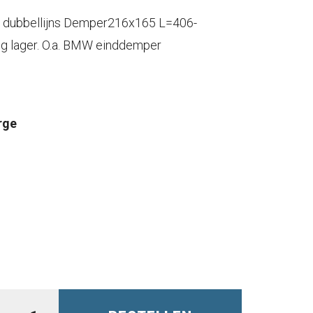
 dubbellijns Demper216x165 L=406-
ng lager. O.a. BMW einddemper
rge