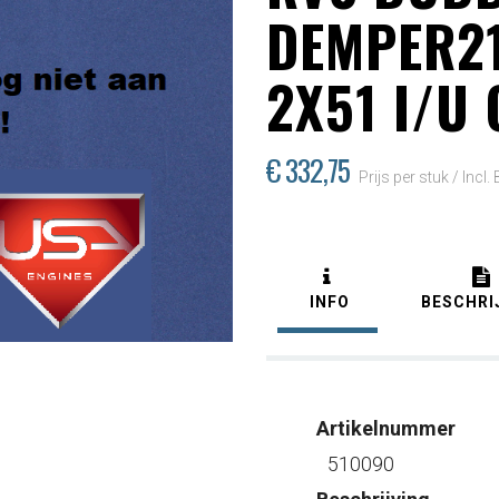
DEMPER21
2X51 I/U 
€ 332
,75
Prijs per stuk /
Incl.
INFO
BESCHRI
Artikelnummer
510090