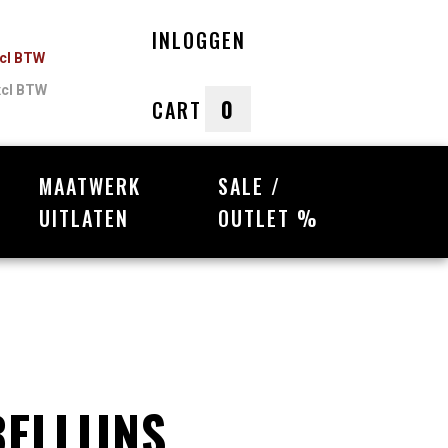
INLOGGEN
ncl BTW
xcl BTW
0
CART
MAATWERK
SALE /
nkelwagen
UITLATEN
OUTLET %
Uw winkelwagen is leeg.
Vul hem met producten.
ELLIJNS