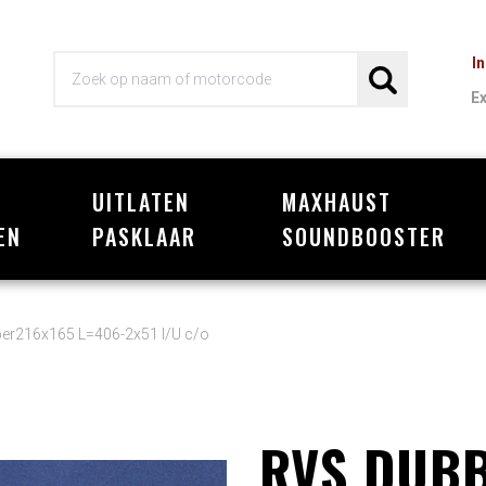
I
E
UITLATEN
MAXHAUST
Wi
EN
PASKLAAR
SOUNDBOOSTER
per216x165 L=406-2x51 I/U c/o
RVS DUBB