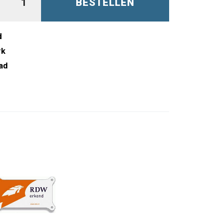
BESTELLEN
d
rk
ad