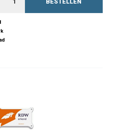
BESTELLEN
d
rk
ad