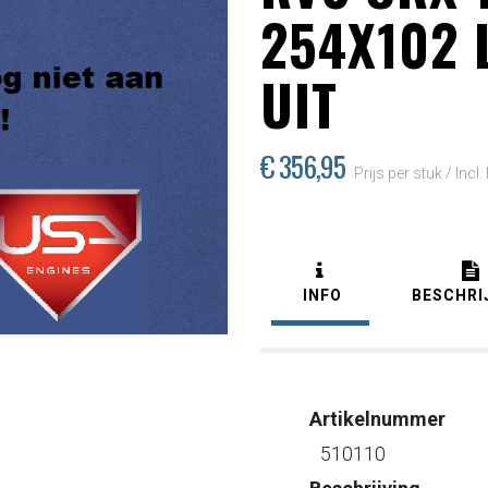
254X102 L
UIT
€ 356
,95
Prijs per stuk /
Incl
INFO
BESCHRI
Artikelnummer
510110