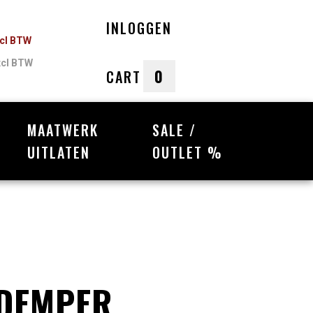
INLOGGEN
ncl BTW
xcl BTW
0
CART
MAATWERK
SALE /
nkelwagen
UITLATEN
OUTLET %
Uw winkelwagen is leeg.
Vul hem met producten.
-DEMPER