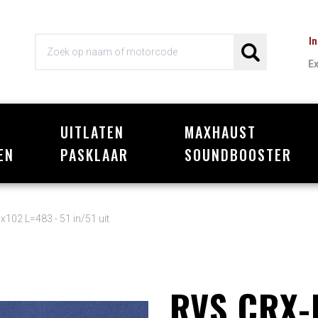
I
E
UITLATEN
MAXHAUST
Wi
EN
PASKLAAR
SOUNDBOOSTER
02 L=483 - 51 in/51 uit
RVS CRX