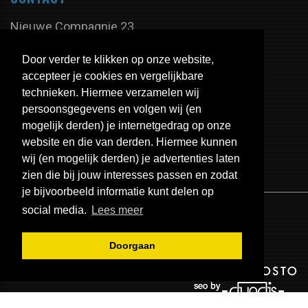
Nieuwe Compagnie 23
9605 PX Kiel-Windeweer
Door verder te klikken op onze website,
Nederland
accepteer je cookies en vergelijkbare
technieken. Hiermee verzamelen wij
persoonsgegevens en volgen wij (en
Tel:
+31 598 - 350 335
mogelijk derden) je internetgedrag op onze
Fax:
+31 598 - 320 402
website en die van derden. Hiermee kunnen
E-mail:
info@uitlaten.com
wij (en mogelijk derden) je advertenties laten
zien die bij jouw interesses passen en zodat
je bijvoorbeeld informatie kunt delen op
social media.
Lees meer
Doorgaan
© 2026 - EPS Uitlaten