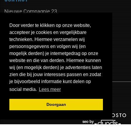
Nieuwe Compagnie 23
9605 PX Kiel-Windeweer
Door verder te klikken op onze website,
Nederland
accepteer je cookies en vergelijkbare
technieken. Hiermee verzamelen wij
persoonsgegevens en volgen wij (en
Tel:
+31 598 - 350 335
mogelijk derden) je internetgedrag op onze
Fax:
+31 598 - 320 402
website en die van derden. Hiermee kunnen
E-mail:
info@uitlaten.com
wij (en mogelijk derden) je advertenties laten
zien die bij jouw interesses passen en zodat
je bijvoorbeeld informatie kunt delen op
social media.
Lees meer
Doorgaan
© 2026 - EPS Uitlaten